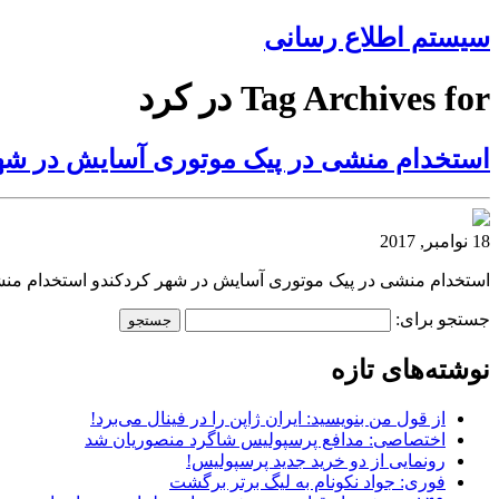
سیستم اطلاع رسانی
Tag Archives for در کرد
استخدام منشی در پیک موتوری آسایش در شه
18 نوامبر, 2017
استخدام منشی در پیک موتوری آسایش در شهر کردکندو استخدام منش
جستجو برای:
نوشته‌های تازه
از قول من بنویسید: ایران ژاپن را در فینال می‌برد!
اختصاصی: مدافع پرسپولیس شاگرد منصوریان شد
رونمایی از دو خرید جدید پرسپولیس!
فوری: جواد نکونام به لیگ برتر برگشت