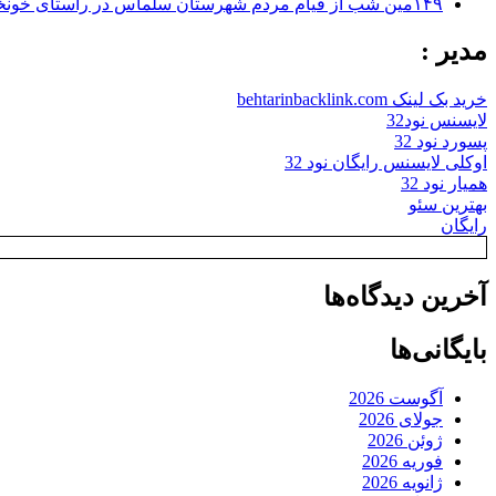
۱۴۹مین شب از قیام مردم شهرستان سلماس در راستای خونخواهی رهبر شهید + تصاویر
مدیر :
خرید بک لینک behtarinbacklink.com
لایسنس نود32
پسورد نود 32
اوکلی لایسنس رایگان نود 32
همیار نود 32
بهترین سئو
رایگان
آخرین دیدگاه‌ها
بایگانی‌ها
آگوست 2026
جولای 2026
ژوئن 2026
فوریه 2026
ژانویه 2026