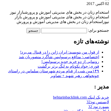
02 اکتبر, 2017
استخدام زنان در بخش های مدیریتی اموزش و پرورشبازار نیوز
استخدام زنان در بخش های مدیریتی اموزش و پرورش بازار
نیوزاستخدام زنان در بخش های مدیریتی اموزش و پرورش
جستجو برای:
نوشته‌های تازه
از قول من بنویسید: ایران ژاپن را در فینال می‌برد!
اختصاصی: مدافع پرسپولیس شاگرد منصوریان شد
رونمایی از دو خرید جدید پرسپولیس!
فوری: جواد نکونام به لیگ برتر برگشت
۱۴۹مین شب از قیام مردم شهرستان سلماس در راستای
خونخواهی رهبر شهید + تصاویر
مدیر :
خرید بک لینک behtarinbacklink.com
لایسنس نود32
پسورد نود 32