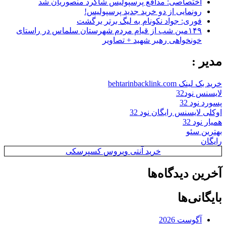
اختصاصی: مدافع پرسپولیس شاگرد منصوریان شد
رونمایی از دو خرید جدید پرسپولیس!
فوری: جواد نکونام به لیگ برتر برگشت
۱۴۹مین شب از قیام مردم شهرستان سلماس در راستای
خونخواهی رهبر شهید + تصاویر
مدیر :
خرید بک لینک behtarinbacklink.com
لایسنس نود32
پسورد نود 32
اوکلی لایسنس رایگان نود 32
همیار نود 32
بهترین سئو
رایگان
خرید آنتی ویروس کسپرسکی
آخرین دیدگاه‌ها
بایگانی‌ها
آگوست 2026