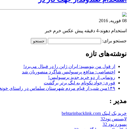
08 فوریه, 2016
استخدام دهوند-4 دقیقه پیش عکس خرم خبر
جستجو برای:
نوشته‌های تازه
از قول من بنویسید: ایران ژاپن را در فینال می‌برد!
اختصاصی: مدافع پرسپولیس شاگرد منصوریان شد
رونمایی از دو خرید جدید پرسپولیس!
فوری: جواد نکونام به لیگ برتر برگشت
۱۴۹مین شب از قیام مردم شهرستان سلماس در راستای خونخواهی رهبر شهید + تصاویر
مدیر :
خرید بک لینک behtarinbacklink.com
لایسنس نود32
پسورد نود 32