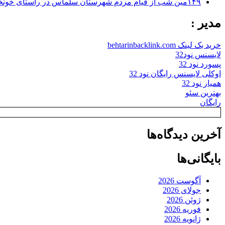
۱۴۹مین شب از قیام مردم شهرستان سلماس در راستای خونخواهی رهبر شهید + تصاویر
مدیر :
خرید بک لینک behtarinbacklink.com
لایسنس نود32
پسورد نود 32
اوکلی لایسنس رایگان نود 32
همیار نود 32
بهترین سئو
رایگان
آخرین دیدگاه‌ها
بایگانی‌ها
آگوست 2026
جولای 2026
ژوئن 2026
فوریه 2026
ژانویه 2026