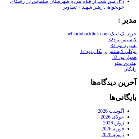
۱۴۹مین شب از قیام مردم شهرستان سلماس در راستای
خونخواهی رهبر شهید + تصاویر
مدیر :
خرید بک لینک behtarinbacklink.com
لایسنس نود32
پسورد نود 32
اوکلی لایسنس رایگان نود 32
همیار نود 32
بهترین سئو
رایگان
آخرین دیدگاه‌ها
بایگانی‌ها
آگوست 2026
جولای 2026
ژوئن 2026
فوریه 2026
ژانویه 2026