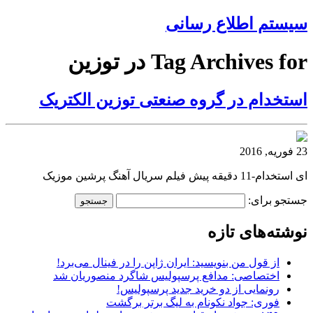
سیستم اطلاع رسانی
Tag Archives for در توزین
استخدام در گروه صنعتی توزین الکتریک
23 فوریه, 2016
ای استخدام-11 دقیقه پیش فیلم سریال آهنگ پرشین موزیک
جستجو برای:
نوشته‌های تازه
از قول من بنویسید: ایران ژاپن را در فینال می‌برد!
اختصاصی: مدافع پرسپولیس شاگرد منصوریان شد
رونمایی از دو خرید جدید پرسپولیس!
فوری: جواد نکونام به لیگ برتر برگشت