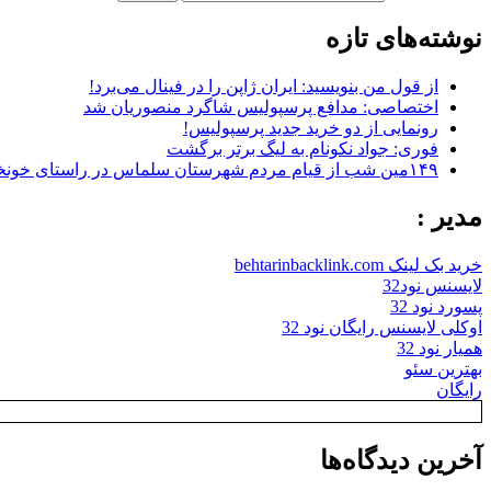
نوشته‌های تازه
از قول من بنویسید: ایران ژاپن را در فینال می‌برد!
اختصاصی: مدافع پرسپولیس شاگرد منصوریان شد
رونمایی از دو خرید جدید پرسپولیس!
فوری: جواد نکونام به لیگ برتر برگشت
۱۴۹مین شب از قیام مردم شهرستان سلماس در راستای خونخواهی رهبر شهید + تصاویر
مدیر :
خرید بک لینک behtarinbacklink.com
لایسنس نود32
پسورد نود 32
اوکلی لایسنس رایگان نود 32
همیار نود 32
بهترین سئو
رایگان
آخرین دیدگاه‌ها