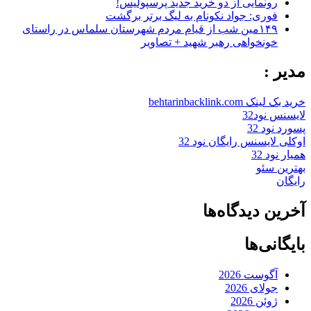
رونمایی از دو خرید جدید پرسپولیس!
فوری: جواد نکونام به لیگ برتر برگشت
۱۴۹مین شب از قیام مردم شهرستان سلماس در راستای
خونخواهی رهبر شهید + تصاویر
مدیر :
خرید بک لینک behtarinbacklink.com
لایسنس نود32
پسورد نود 32
اوکلی لایسنس رایگان نود 32
همیار نود 32
بهترین سئو
رایگان
آخرین دیدگاه‌ها
بایگانی‌ها
آگوست 2026
جولای 2026
ژوئن 2026