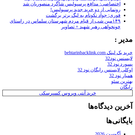
اختصاصی: مدافع پرسپولیس شاگرد منصوریان شد
رونمایی از دو خرید جدید پرسپولیس!
فوری: جواد نکونام به لیگ برتر برگشت
۱۴۹مین شب از قیام مردم شهرستان سلماس در راستای
خونخواهی رهبر شهید + تصاویر
مدیر :
خرید بک لینک behtarinbacklink.com
لایسنس نود32
پسورد نود 32
اوکلی لایسنس رایگان نود 32
همیار نود 32
بهترین سئو
رایگان
خرید آنتی ویروس کسپرسکی
آخرین دیدگاه‌ها
بایگانی‌ها
آگوست 2026