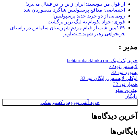
از قول من بنویسید: ایران ژاپن را در فینال می‌برد!
اختصاصی: مدافع پرسپولیس شاگرد منصوریان شد
رونمایی از دو خرید جدید پرسپولیس!
فوری: جواد نکونام به لیگ برتر برگشت
۱۴۹مین شب از قیام مردم شهرستان سلماس در راستای
خونخواهی رهبر شهید + تصاویر
مدیر :
خرید بک لینک behtarinbacklink.com
لایسنس نود32
پسورد نود 32
اوکلی لایسنس رایگان نود 32
همیار نود 32
بهترین سئو
رایگان
خرید آنتی ویروس کسپرسکی
آخرین دیدگاه‌ها
بایگانی‌ها