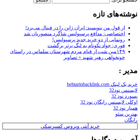
نوشته‌های تازه
از قول من بنویسید: ایران ژاپن را در فینال می‌برد!
اختصاصی: مدافع پرسپولیس شاگرد منصوریان شد
رونمایی از دو خرید جدید پرسپولیس!
فوری: جواد نکونام به لیگ برتر برگشت
۱۴۹مین شب از قیام مردم شهرستان سلماس در راستای
خونخواهی رهبر شهید + تصاویر
مدیر :
خرید بک لینک behtarinbacklink.com
لایسنس نود32
پسورد نود 32
اوکلی لایسنس رایگان نود 32
همیار نود 32
بهترین سئو
رایگان
خرید آنتی ویروس کسپرسکی