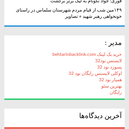
فوری: جواد نکونام به لیگ برتر برگشت
۱۴۹مین شب از قیام مردم شهرستان سلماس در راستای
خونخواهی رهبر شهید + تصاویر
مدیر :
خرید بک لینک behtarinbacklink.com
لایسنس نود32
پسورد نود 32
اوکلی لایسنس رایگان نود 32
همیار نود 32
بهترین سئو
رایگان
آخرین دیدگاه‌ها