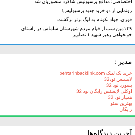
اختصاصی: مدافع پرسپولیس شاگرد منصوریان شد
رونمایی از دو خرید جدید پرسپولیس!
فوری: جواد نکونام به لیگ برتر برگشت
۱۴۹مین شب از قیام مردم شهرستان سلماس در راستای
خونخواهی رهبر شهید + تصاویر
مدیر :
خرید بک لینک behtarinbacklink.com
لایسنس نود32
پسورد نود 32
اوکلی لایسنس رایگان نود 32
همیار نود 32
بهترین سئو
رایگان
آخرین دیدگاه‌ها