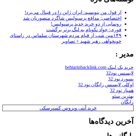
از قول من بنویسید: ایران ژاپن را در فینال می‌برد!
اختصاصی: مدافع پرسپولیس شاگرد منصوریان شد
رونمایی از دو خرید جدید پرسپولیس!
فوری: جواد نکونام به لیگ برتر برگشت
۱۴۹مین شب از قیام مردم شهرستان سلماس در راستای
خونخواهی رهبر شهید + تصاویر
مدیر :
خرید بک لینک behtarinbacklink.com
لایسنس نود32
پسورد نود 32
اوکلی لایسنس رایگان نود 32
همیار نود 32
بهترین سئو
رایگان
خرید آنتی ویروس کسپرسکی
آخرین دیدگاه‌ها