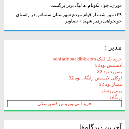
فوری: جواد نکونام به لیگ برتر برگشت
۱۴۹مین شب از قیام مردم شهرستان سلماس در راستای
خونخواهی رهبر شهید + تصاویر
مدیر :
خرید بک لینک behtarinbacklink.com
لایسنس نود32
پسورد نود 32
اوکلی لایسنس رایگان نود 32
همیار نود 32
بهترین سئو
رایگان
خرید آنتی ویروس کسپرسکی
آخرین دیدگاه‌ها