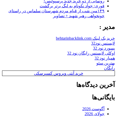
رونمایی از دو خرید جدید پرسپولیس!
فوری: جواد نکونام به لیگ برتر برگشت
۱۴۹مین شب از قیام مردم شهرستان سلماس در راستای
خونخواهی رهبر شهید + تصاویر
مدیر :
خرید بک لینک behtarinbacklink.com
لایسنس نود32
پسورد نود 32
اوکلی لایسنس رایگان نود 32
همیار نود 32
بهترین سئو
رایگان
خرید آنتی ویروس کسپرسکی
آخرین دیدگاه‌ها
بایگانی‌ها
آگوست 2026
جولای 2026