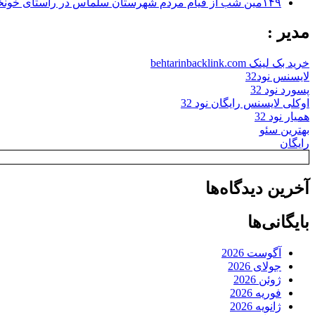
۱۴۹مین شب از قیام مردم شهرستان سلماس در راستای خونخواهی رهبر شهید + تصاویر
مدیر :
خرید بک لینک behtarinbacklink.com
لایسنس نود32
پسورد نود 32
اوکلی لایسنس رایگان نود 32
همیار نود 32
بهترین سئو
رایگان
آخرین دیدگاه‌ها
بایگانی‌ها
آگوست 2026
جولای 2026
ژوئن 2026
فوریه 2026
ژانویه 2026