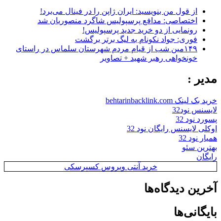
از قول من بنویسید: ایران ژاپن را در فینال می‌برد!
اختصاصی: مدافع پرسپولیس شاگرد منصوریان شد
رونمایی از دو خرید جدید پرسپولیس!
فوری: جواد نکونام به لیگ برتر برگشت
۱۴۹مین شب از قیام مردم شهرستان سلماس در راستای
خونخواهی رهبر شهید + تصاویر
مدیر :
خرید بک لینک behtarinbacklink.com
لایسنس نود32
پسورد نود 32
اوکلی لایسنس رایگان نود 32
همیار نود 32
بهترین سئو
رایگان
خرید آنتی ویروس کسپرسکی
آخرین دیدگاه‌ها
بایگانی‌ها