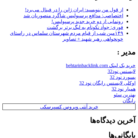
از قول من بنویسید: ایران ژاپن را در فینال می‌برد!
اختصاصی: مدافع پرسپولیس شاگرد منصوریان شد
رونمایی از دو خرید جدید پرسپولیس!
فوری: جواد نکونام به لیگ برتر برگشت
۱۴۹مین شب از قیام مردم شهرستان سلماس در راستای
خونخواهی رهبر شهید + تصاویر
مدیر :
خرید بک لینک behtarinbacklink.com
لایسنس نود32
پسورد نود 32
اوکلی لایسنس رایگان نود 32
همیار نود 32
بهترین سئو
رایگان
خرید آنتی ویروس کسپرسکی
آخرین دیدگاه‌ها
بایگانی‌ها