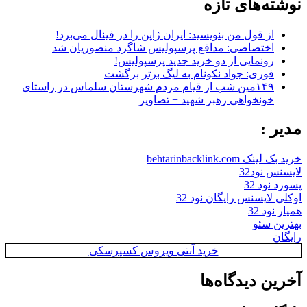
نوشته‌های تازه
از قول من بنویسید: ایران ژاپن را در فینال می‌برد!
اختصاصی: مدافع پرسپولیس شاگرد منصوریان شد
رونمایی از دو خرید جدید پرسپولیس!
فوری: جواد نکونام به لیگ برتر برگشت
۱۴۹مین شب از قیام مردم شهرستان سلماس در راستای
خونخواهی رهبر شهید + تصاویر
مدیر :
خرید بک لینک behtarinbacklink.com
لایسنس نود32
پسورد نود 32
اوکلی لایسنس رایگان نود 32
همیار نود 32
بهترین سئو
رایگان
خرید آنتی ویروس کسپرسکی
آخرین دیدگاه‌ها