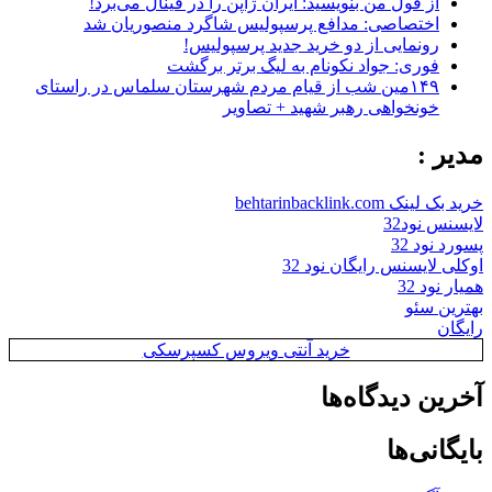
از قول من بنویسید: ایران ژاپن را در فینال می‌برد!
اختصاصی: مدافع پرسپولیس شاگرد منصوریان شد
رونمایی از دو خرید جدید پرسپولیس!
فوری: جواد نکونام به لیگ برتر برگشت
۱۴۹مین شب از قیام مردم شهرستان سلماس در راستای
خونخواهی رهبر شهید + تصاویر
مدیر :
خرید بک لینک behtarinbacklink.com
لایسنس نود32
پسورد نود 32
اوکلی لایسنس رایگان نود 32
همیار نود 32
بهترین سئو
رایگان
خرید آنتی ویروس کسپرسکی
آخرین دیدگاه‌ها
بایگانی‌ها