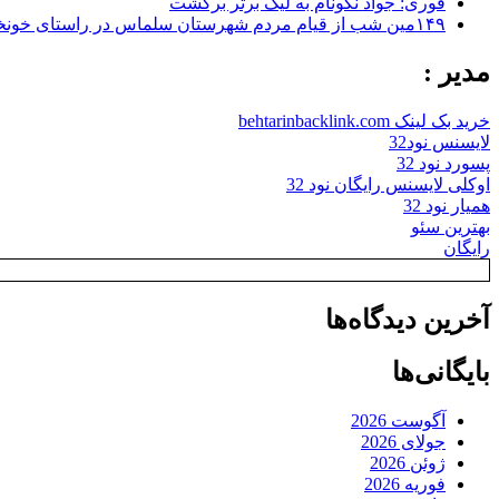
فوری: جواد نکونام به لیگ برتر برگشت
۱۴۹مین شب از قیام مردم شهرستان سلماس در راستای خونخواهی رهبر شهید + تصاویر
مدیر :
خرید بک لینک behtarinbacklink.com
لایسنس نود32
پسورد نود 32
اوکلی لایسنس رایگان نود 32
همیار نود 32
بهترین سئو
رایگان
آخرین دیدگاه‌ها
بایگانی‌ها
آگوست 2026
جولای 2026
ژوئن 2026
فوریه 2026