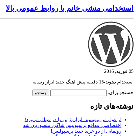
استخدامی منشی خانم با روابط عمومی بالا
05 فوریه, 2016
استخدام دهوند-15 دقیقه پیش آهنگ جدید ابزار رسانه
جستجو برای:
نوشته‌های تازه
از قول من بنویسید: ایران ژاپن را در فینال می‌برد!
اختصاصی: مدافع پرسپولیس شاگرد منصوریان شد
رونمایی از دو خرید جدید پرسپولیس!