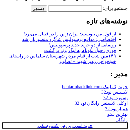
جستجو برای:
نوشته‌های تازه
از قول من بنویسید: ایران ژاپن را در فینال می‌برد!
اختصاصی: مدافع پرسپولیس شاگرد منصوریان شد
رونمایی از دو خرید جدید پرسپولیس!
فوری: جواد نکونام به لیگ برتر برگشت
۱۴۹مین شب از قیام مردم شهرستان سلماس در راستای
خونخواهی رهبر شهید + تصاویر
مدیر :
خرید بک لینک behtarinbacklink.com
لایسنس نود32
پسورد نود 32
اوکلی لایسنس رایگان نود 32
همیار نود 32
بهترین سئو
رایگان
خرید آنتی ویروس کسپرسکی