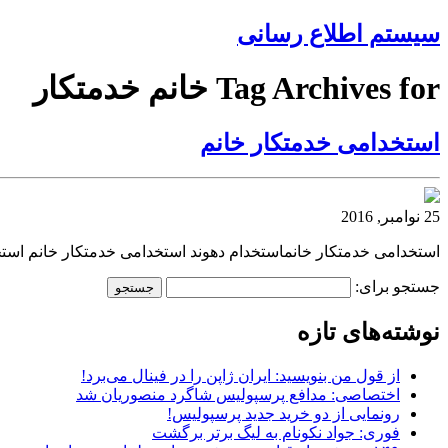
سیستم اطلاع رسانی
Tag Archives for خانم خدمتکار
استخدامی خدمتکار خانم
25 نوامبر, 2016
استخدامی خدمتکار خانماستخدام دهوند استخدامی خدمتکار خانم استخ
جستجو برای:
نوشته‌های تازه
از قول من بنویسید: ایران ژاپن را در فینال می‌برد!
اختصاصی: مدافع پرسپولیس شاگرد منصوریان شد
رونمایی از دو خرید جدید پرسپولیس!
فوری: جواد نکونام به لیگ برتر برگشت