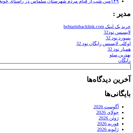
۱۴۹مین شب از قیام مردم شهرستان سلماس در راستای خونخواهی رهبر شهید + تصاویر
مدیر :
خرید بک لینک behtarinbacklink.com
لایسنس نود32
پسورد نود 32
اوکلی لایسنس رایگان نود 32
همیار نود 32
بهترین سئو
رایگان
آخرین دیدگاه‌ها
بایگانی‌ها
آگوست 2026
جولای 2026
ژوئن 2026
فوریه 2026
ژانویه 2026