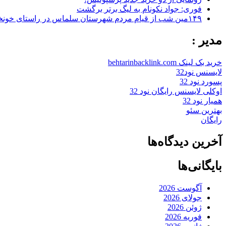
فوری: جواد نکونام به لیگ برتر برگشت
۱۴۹مین شب از قیام مردم شهرستان سلماس در راستای خونخواهی رهبر شهید + تصاویر
مدیر :
خرید بک لینک behtarinbacklink.com
لایسنس نود32
پسورد نود 32
اوکلی لایسنس رایگان نود 32
همیار نود 32
بهترین سئو
رایگان
آخرین دیدگاه‌ها
بایگانی‌ها
آگوست 2026
جولای 2026
ژوئن 2026
فوریه 2026