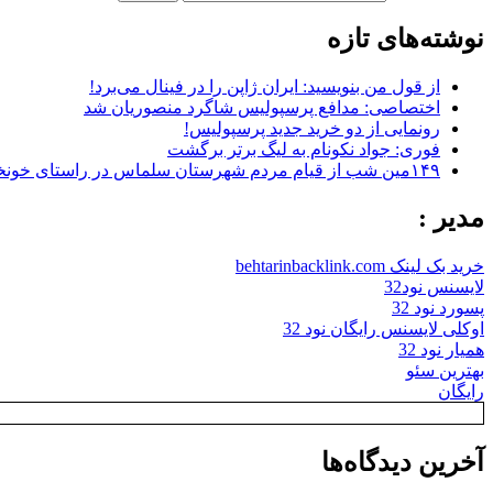
نوشته‌های تازه
از قول من بنویسید: ایران ژاپن را در فینال می‌برد!
اختصاصی: مدافع پرسپولیس شاگرد منصوریان شد
رونمایی از دو خرید جدید پرسپولیس!
فوری: جواد نکونام به لیگ برتر برگشت
۱۴۹مین شب از قیام مردم شهرستان سلماس در راستای خونخواهی رهبر شهید + تصاویر
مدیر :
خرید بک لینک behtarinbacklink.com
لایسنس نود32
پسورد نود 32
اوکلی لایسنس رایگان نود 32
همیار نود 32
بهترین سئو
رایگان
آخرین دیدگاه‌ها