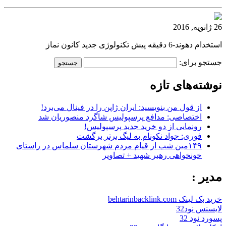
26 ژانویه, 2016
استخدام دهوند-6 دقیقه پیش تکنولوژی جدید کانون نماز
جستجو برای:
نوشته‌های تازه
از قول من بنویسید: ایران ژاپن را در فینال می‌برد!
اختصاصی: مدافع پرسپولیس شاگرد منصوریان شد
رونمایی از دو خرید جدید پرسپولیس!
فوری: جواد نکونام به لیگ برتر برگشت
۱۴۹مین شب از قیام مردم شهرستان سلماس در راستای
خونخواهی رهبر شهید + تصاویر
مدیر :
خرید بک لینک behtarinbacklink.com
لایسنس نود32
پسورد نود 32