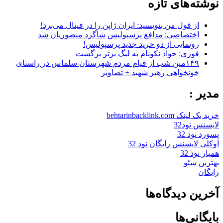
نوشته‌های تازه
از قول من بنویسید: ایران ژاپن را در فینال می‌برد!
اختصاصی: مدافع پرسپولیس شاگرد منصوریان شد
رونمایی از دو خرید جدید پرسپولیس!
فوری: جواد نکونام به لیگ برتر برگشت
۱۴۹مین شب از قیام مردم شهرستان سلماس در راستای
خونخواهی رهبر شهید + تصاویر
مدیر :
خرید بک لینک behtarinbacklink.com
لایسنس نود32
پسورد نود 32
اوکلی لایسنس رایگان نود 32
همیار نود 32
بهترین سئو
رایگان
آخرین دیدگاه‌ها
بایگانی‌ها