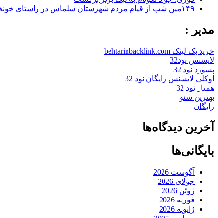
۱۴۹مین شب از قیام مردم شهرستان سلماس در راستای خونخواهی رهبر شهید + تصاویر
مدیر :
خرید بک لینک behtarinbacklink.com
لایسنس نود32
پسورد نود 32
اوکلی لایسنس رایگان نود 32
همیار نود 32
بهترین سئو
رایگان
آخرین دیدگاه‌ها
بایگانی‌ها
آگوست 2026
جولای 2026
ژوئن 2026
فوریه 2026
ژانویه 2026