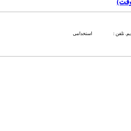
وقت)
ازمندیم. تلفن : استخدامی