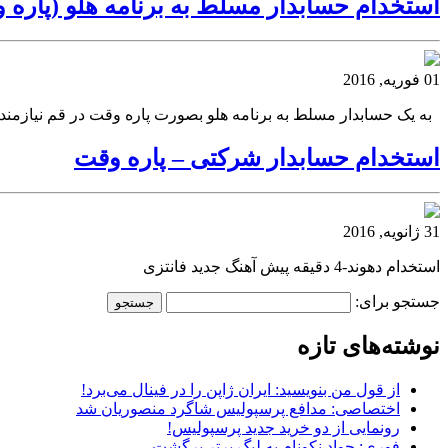
استخدام حسابدار مسلط به برنامه هلو (پاره 
01 فوریه, 2016
به یک حسابدار مسلط به برنامه هلو بصورت پاره وقت در قم نی
استخدام حسابدار شرکتی – پاره وقت
31 ژانویه, 2016
استخدام دهوند-4 دقیقه پیش آهنگ جدید فانتزی
جستجو برای:
نوشته‌های تازه
از قول من بنویسید: ایران ژاپن را در فینال می‌برد!
اختصاصی: مدافع پرسپولیس شاگرد منصوریان شد
رونمایی از دو خرید جدید پرسپولیس!
فوری: جواد نکونام به لیگ برتر برگشت