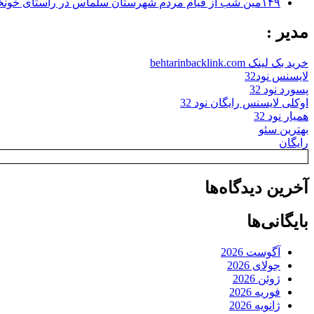
۱۴۹مین شب از قیام مردم شهرستان سلماس در راستای خونخواهی رهبر شهید + تصاویر
مدیر :
خرید بک لینک behtarinbacklink.com
لایسنس نود32
پسورد نود 32
اوکلی لایسنس رایگان نود 32
همیار نود 32
بهترین سئو
رایگان
آخرین دیدگاه‌ها
بایگانی‌ها
آگوست 2026
جولای 2026
ژوئن 2026
فوریه 2026
ژانویه 2026