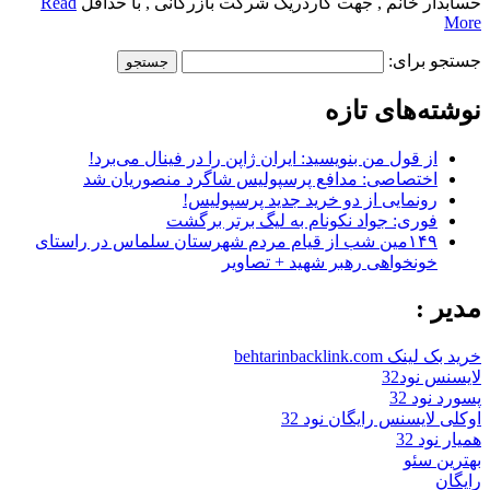
حسابدار خانم , جهت کاردریک شرکت بازرگانی , با حداقل
Read
More
جستجو برای:
نوشته‌های تازه
از قول من بنویسید: ایران ژاپن را در فینال می‌برد!
اختصاصی: مدافع پرسپولیس شاگرد منصوریان شد
رونمایی از دو خرید جدید پرسپولیس!
فوری: جواد نکونام به لیگ برتر برگشت
۱۴۹مین شب از قیام مردم شهرستان سلماس در راستای
خونخواهی رهبر شهید + تصاویر
مدیر :
خرید بک لینک behtarinbacklink.com
لایسنس نود32
پسورد نود 32
اوکلی لایسنس رایگان نود 32
همیار نود 32
بهترین سئو
رایگان