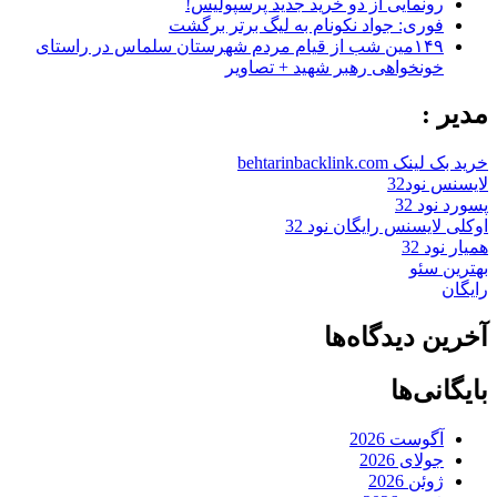
رونمایی از دو خرید جدید پرسپولیس!
فوری: جواد نکونام به لیگ برتر برگشت
۱۴۹مین شب از قیام مردم شهرستان سلماس در راستای
خونخواهی رهبر شهید + تصاویر
مدیر :
خرید بک لینک behtarinbacklink.com
لایسنس نود32
پسورد نود 32
اوکلی لایسنس رایگان نود 32
همیار نود 32
بهترین سئو
رایگان
آخرین دیدگاه‌ها
بایگانی‌ها
آگوست 2026
جولای 2026
ژوئن 2026