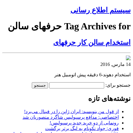
سیستم اطلاع رسانی
Tag Archives for حرفه‎ای سالن
استخدام سالن کار حرفه‎ای
14 مارس, 2016
استخدام دهوند-6 دقیقه پیش اتومبیل هنر
جستجو برای:
نوشته‌های تازه
از قول من بنویسید: ایران ژاپن را در فینال می‌برد!
اختصاصی: مدافع پرسپولیس شاگرد منصوریان شد
رونمایی از دو خرید جدید پرسپولیس!
فوری: جواد نکونام به لیگ برتر برگشت