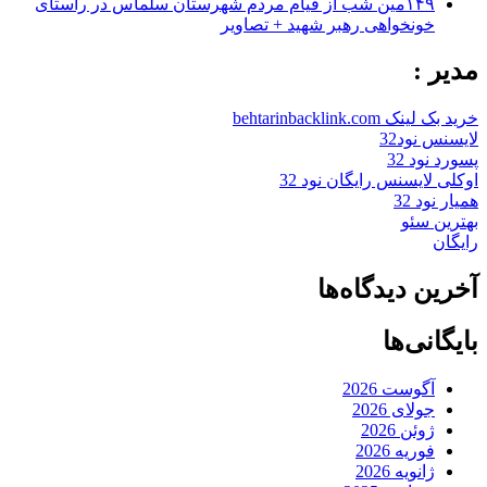
۱۴۹مین شب از قیام مردم شهرستان سلماس در راستای
خونخواهی رهبر شهید + تصاویر
مدیر :
خرید بک لینک behtarinbacklink.com
لایسنس نود32
پسورد نود 32
اوکلی لایسنس رایگان نود 32
همیار نود 32
بهترین سئو
رایگان
آخرین دیدگاه‌ها
بایگانی‌ها
آگوست 2026
جولای 2026
ژوئن 2026
فوریه 2026
ژانویه 2026