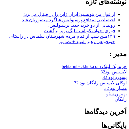
نوشته‌های تازه
از قول من بنویسید: ایران ژاپن را در فینال می‌برد!
اختصاصی: مدافع پرسپولیس شاگرد منصوریان شد
رونمایی از دو خرید جدید پرسپولیس!
فوری: جواد نکونام به لیگ برتر برگشت
۱۴۹مین شب از قیام مردم شهرستان سلماس در راستای
خونخواهی رهبر شهید + تصاویر
مدیر :
خرید بک لینک behtarinbacklink.com
لایسنس نود32
پسورد نود 32
اوکلی لایسنس رایگان نود 32
همیار نود 32
بهترین سئو
رایگان
آخرین دیدگاه‌ها
بایگانی‌ها