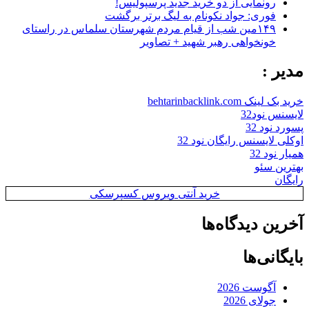
رونمایی از دو خرید جدید پرسپولیس!
فوری: جواد نکونام به لیگ برتر برگشت
۱۴۹مین شب از قیام مردم شهرستان سلماس در راستای
خونخواهی رهبر شهید + تصاویر
مدیر :
خرید بک لینک behtarinbacklink.com
لایسنس نود32
پسورد نود 32
اوکلی لایسنس رایگان نود 32
همیار نود 32
بهترین سئو
رایگان
خرید آنتی ویروس کسپرسکی
آخرین دیدگاه‌ها
بایگانی‌ها
آگوست 2026
جولای 2026