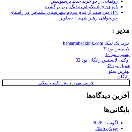
رونمایی از دو خرید جدید پرسپولیس!
فوری: جواد نکونام به لیگ برتر برگشت
۱۴۹مین شب از قیام مردم شهرستان سلماس در راستای
خونخواهی رهبر شهید + تصاویر
مدیر :
خرید بک لینک behtarinbacklink.com
لایسنس نود32
پسورد نود 32
اوکلی لایسنس رایگان نود 32
همیار نود 32
بهترین سئو
رایگان
خرید آنتی ویروس کسپرسکی
آخرین دیدگاه‌ها
بایگانی‌ها
آگوست 2026
جولای 2026