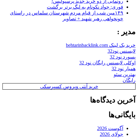
رونمایی از دو خرید جدید پرسپولیس!
فوری: جواد نکونام به لیگ برتر برگشت
۱۴۹مین شب از قیام مردم شهرستان سلماس در راستای
خونخواهی رهبر شهید + تصاویر
مدیر :
خرید بک لینک behtarinbacklink.com
لایسنس نود32
پسورد نود 32
اوکلی لایسنس رایگان نود 32
همیار نود 32
بهترین سئو
رایگان
خرید آنتی ویروس کسپرسکی
آخرین دیدگاه‌ها
بایگانی‌ها
آگوست 2026
جولای 2026