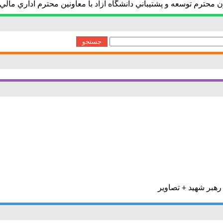
م توسعه و پشتيباني دانشگاه آزاد با معاونين محترم اداري مالي د