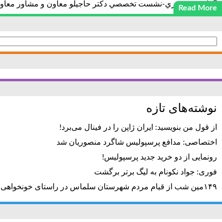
گزارش تصويري-نشست تخصصي دكتر حاجيلو معاون و مشاور معاون محتر
Read More
جستجو
برای:
نوشته‌های تازه
از قول من بنویسید: ایران ژاپن را در فینال می‌برد!
اختصاصی: مدافع پرسپولیس شاگرد منصوریان شد
رونمایی از دو خرید جدید پرسپولیس!
فوری: جواد نکونام به لیگ برتر برگشت
۱۴۹مین شب از قیام مردم شهرستان سلماس در راستای خونخواهی رهبر شهید + تصاویر