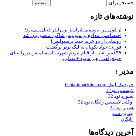
جستجو برای:
نوشته‌های تازه
از قول من بنویسید: ایران ژاپن را در فینال می‌برد!
اختصاصی: مدافع پرسپولیس شاگرد منصوریان شد
رونمایی از دو خرید جدید پرسپولیس!
فوری: جواد نکونام به لیگ برتر برگشت
۱۴۹مین شب از قیام مردم شهرستان سلماس در راستای
خونخواهی رهبر شهید + تصاویر
مدیر :
خرید بک لینک behtarinbacklink.com
لایسنس نود32
پسورد نود 32
اوکلی لایسنس رایگان نود 32
همیار نود 32
بهترین سئو
رایگان
آخرین دیدگاه‌ها