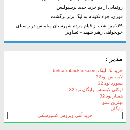
رونمایی از دو خرید جدید پرسپولیس!
فوری: جواد نکونام به لیگ برتر برگشت
۱۴۹مین شب از قیام مردم شهرستان سلماس در راستای
خونخواهی رهبر شهید + تصاویر
مدیر :
خرید بک لینک behtarinbacklink.com
لایسنس نود32
پسورد نود 32
اوکلی لایسنس رایگان نود 32
همیار نود 32
بهترین سئو
رایگان
خرید آنتی ویروس کسپرسکی