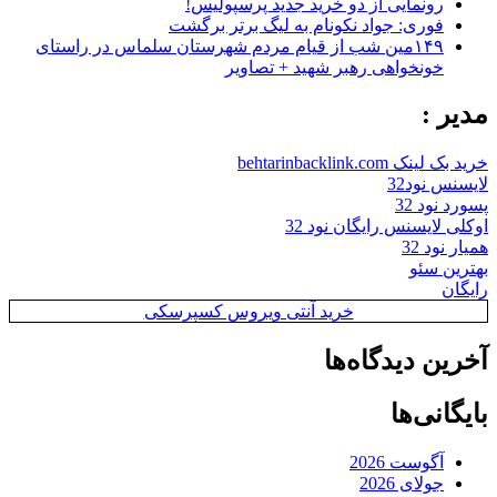
رونمایی از دو خرید جدید پرسپولیس!
فوری: جواد نکونام به لیگ برتر برگشت
۱۴۹مین شب از قیام مردم شهرستان سلماس در راستای
خونخواهی رهبر شهید + تصاویر
مدیر :
خرید بک لینک behtarinbacklink.com
لایسنس نود32
پسورد نود 32
اوکلی لایسنس رایگان نود 32
همیار نود 32
بهترین سئو
رایگان
خرید آنتی ویروس کسپرسکی
آخرین دیدگاه‌ها
بایگانی‌ها
آگوست 2026
جولای 2026