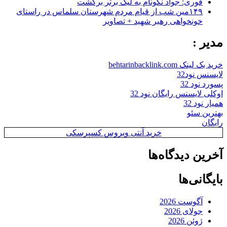
فوری: جواد نکونام به لیگ برتر برگشت
۱۴۹مین شب از قیام مردم شهرستان سلماس در راستای
خونخواهی رهبر شهید + تصاویر
مدیر :
خرید بک لینک behtarinbacklink.com
لایسنس نود32
پسورد نود 32
اوکلی لایسنس رایگان نود 32
همیار نود 32
بهترین سئو
رایگان
خرید آنتی ویروس کسپرسکی
آخرین دیدگاه‌ها
بایگانی‌ها
آگوست 2026
جولای 2026
ژوئن 2026