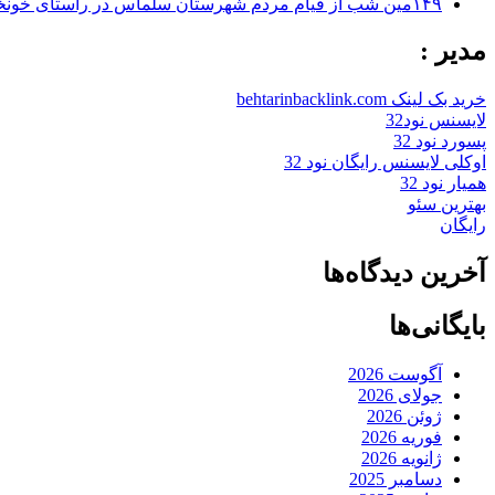
۱۴۹مین شب از قیام مردم شهرستان سلماس در راستای خونخواهی رهبر شهید + تصاویر
مدیر :
خرید بک لینک behtarinbacklink.com
لایسنس نود32
پسورد نود 32
اوکلی لایسنس رایگان نود 32
همیار نود 32
بهترین سئو
رایگان
آخرین دیدگاه‌ها
بایگانی‌ها
آگوست 2026
جولای 2026
ژوئن 2026
فوریه 2026
ژانویه 2026
دسامبر 2025