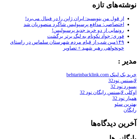
نوشته‌های تازه
از قول من بنویسید: ایران ژاپن را در فینال می‌برد!
اختصاصی: مدافع پرسپولیس شاگرد منصوریان شد
رونمایی از دو خرید جدید پرسپولیس!
فوری: جواد نکونام به لیگ برتر برگشت
۱۴۹مین شب از قیام مردم شهرستان سلماس در راستای
خونخواهی رهبر شهید + تصاویر
مدیر :
خرید بک لینک behtarinbacklink.com
لایسنس نود32
پسورد نود 32
اوکلی لایسنس رایگان نود 32
همیار نود 32
بهترین سئو
رایگان
آخرین دیدگاه‌ها
بایگانی‌ها