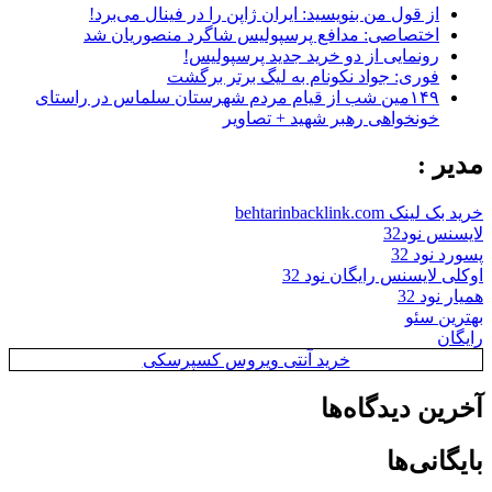
از قول من بنویسید: ایران ژاپن را در فینال می‌برد!
اختصاصی: مدافع پرسپولیس شاگرد منصوریان شد
رونمایی از دو خرید جدید پرسپولیس!
فوری: جواد نکونام به لیگ برتر برگشت
۱۴۹مین شب از قیام مردم شهرستان سلماس در راستای
خونخواهی رهبر شهید + تصاویر
مدیر :
خرید بک لینک behtarinbacklink.com
لایسنس نود32
پسورد نود 32
اوکلی لایسنس رایگان نود 32
همیار نود 32
بهترین سئو
رایگان
خرید آنتی ویروس کسپرسکی
آخرین دیدگاه‌ها
بایگانی‌ها