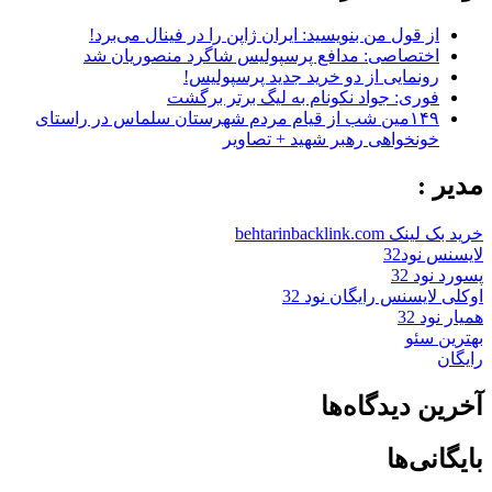
از قول من بنویسید: ایران ژاپن را در فینال می‌برد!
اختصاصی: مدافع پرسپولیس شاگرد منصوریان شد
رونمایی از دو خرید جدید پرسپولیس!
فوری: جواد نکونام به لیگ برتر برگشت
۱۴۹مین شب از قیام مردم شهرستان سلماس در راستای
خونخواهی رهبر شهید + تصاویر
مدیر :
خرید بک لینک behtarinbacklink.com
لایسنس نود32
پسورد نود 32
اوکلی لایسنس رایگان نود 32
همیار نود 32
بهترین سئو
رایگان
آخرین دیدگاه‌ها
بایگانی‌ها