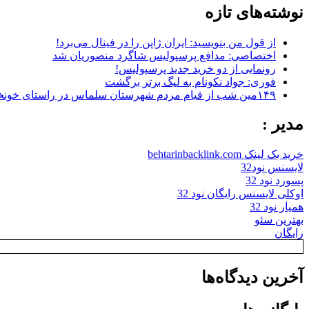
نوشته‌های تازه
از قول من بنویسید: ایران ژاپن را در فینال می‌برد!
اختصاصی: مدافع پرسپولیس شاگرد منصوریان شد
رونمایی از دو خرید جدید پرسپولیس!
فوری: جواد نکونام به لیگ برتر برگشت
۱۴۹مین شب از قیام مردم شهرستان سلماس در راستای خونخواهی رهبر شهید + تصاویر
مدیر :
خرید بک لینک behtarinbacklink.com
لایسنس نود32
پسورد نود 32
اوکلی لایسنس رایگان نود 32
همیار نود 32
بهترین سئو
رایگان
آخرین دیدگاه‌ها