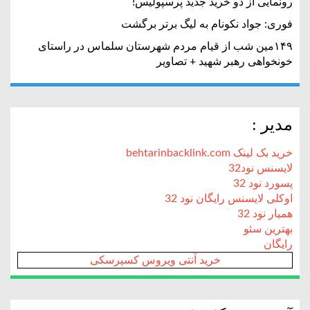
رونمایی از دو خرید جدید پرسپولیس!
فوری: جواد نکونام به لیگ برتر برگشت
۱۴۹مین شب از قیام مردم شهرستان سلماس در راستای
خونخواهی رهبر شهید + تصاویر
مدیر :
خرید بک لینک behtarinbacklink.com
لایسنس نود32
پسورد نود 32
اوکلی لایسنس رایگان نود 32
همیار نود 32
بهترین سئو
رایگان
خرید آنتی ویروس کسپرسکی