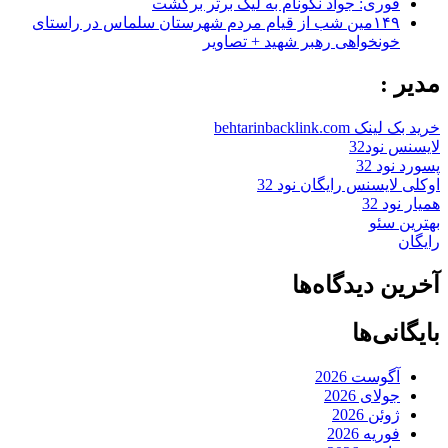
فوری: جواد نکونام به لیگ برتر برگشت
۱۴۹مین شب از قیام مردم شهرستان سلماس در راستای
خونخواهی رهبر شهید + تصاویر
مدیر :
خرید بک لینک behtarinbacklink.com
لایسنس نود32
پسورد نود 32
اوکلی لایسنس رایگان نود 32
همیار نود 32
بهترین سئو
رایگان
آخرین دیدگاه‌ها
بایگانی‌ها
آگوست 2026
جولای 2026
ژوئن 2026
فوریه 2026