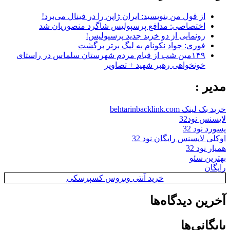
از قول من بنویسید: ایران ژاپن را در فینال می‌برد!
اختصاصی: مدافع پرسپولیس شاگرد منصوریان شد
رونمایی از دو خرید جدید پرسپولیس!
فوری: جواد نکونام به لیگ برتر برگشت
۱۴۹مین شب از قیام مردم شهرستان سلماس در راستای
خونخواهی رهبر شهید + تصاویر
مدیر :
خرید بک لینک behtarinbacklink.com
لایسنس نود32
پسورد نود 32
اوکلی لایسنس رایگان نود 32
همیار نود 32
بهترین سئو
رایگان
خرید آنتی ویروس کسپرسکی
آخرین دیدگاه‌ها
بایگانی‌ها